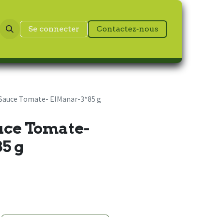
Se connecter
Contactez-nous
 Sauce Tomate- ElManar-3*85 g
uce Tomate-
5 g