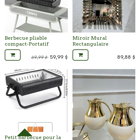
Berbecue pliable
Miroir Mural
compact-Portatif
Rectangulaire
59,99
$
89,88
$
69,99
$
Petit barbecue pour la