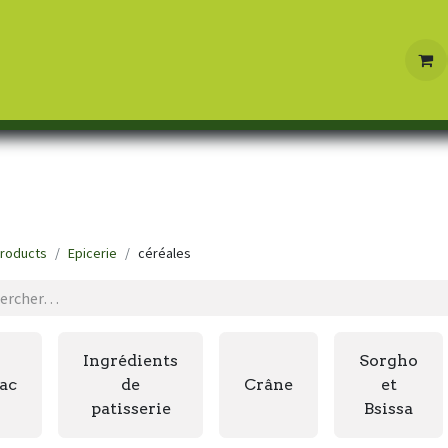
Boutique
Contactez-nous
roducts
Epicerie
céréales
Ingrédients
Sorgho
ac
de
Crâne
et
patisserie
Bsissa