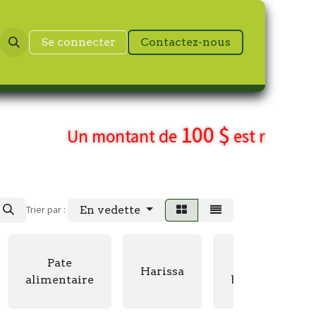
Se connecter
Contactez-nous
100 $
Un montant de
est requis p
Trier par :
En vedette
Pate
Des
Harissa
alimentaire
biscuits