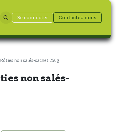
Se connecter
Contactez-nous
 Rôties non salés-sachet 250g
ties non salés-